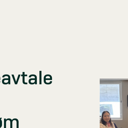
vtale
røm