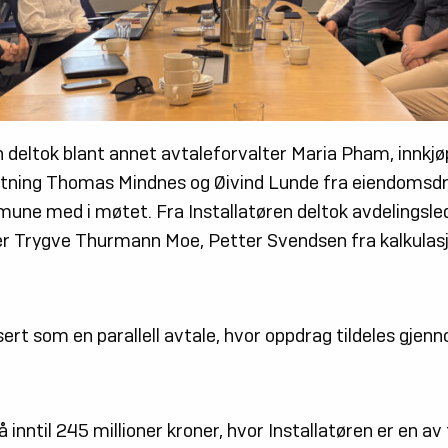
deltok blant annet avtaleforvalter Maria Pham, innkjøp
ltning Thomas Mindnes og Øivind Lunde fra eiendomsdri
une med i møtet. Fra Installatøren deltok avdelingsled
der Trygve Thurmann Moe, Petter Svendsen fra kalkulasj
rt som en parallell avtale, hvor oppdrag tildeles gjen
 inntil 245 millioner kroner, hvor Installatøren er en av 