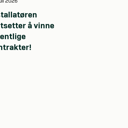
juli 2026
stallatøren
tsetter å vinne
entlige
ntrakter!