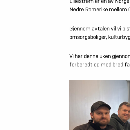
Lillestrøm er en av Norg
Nedre Romerike mellom 
Gjennom avtalen vil vi bi
omsorgsboliger, kulturby
Vi har denne uken gjenn
forberedt og med bred fa