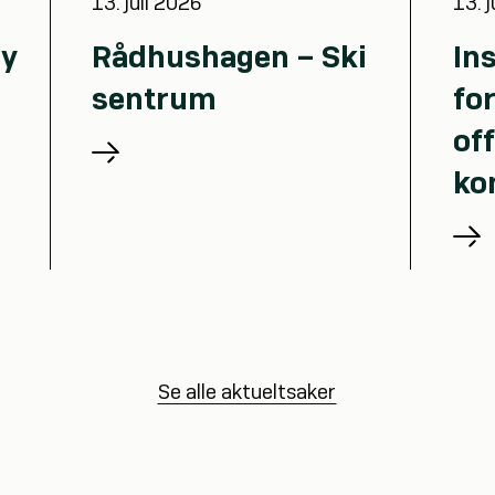
13. juli 2026
13. 
by
Rådhushagen – Ski
In
sentrum
for
off
ko
Se alle aktueltsaker