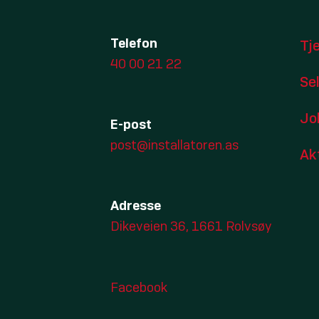
Telefon
Tj
40 00 21 22
Se
Jo
E-post
post@installatoren.as
Ak
Adresse
Dikeveien 36, 1661 Rolvsøy
Facebook