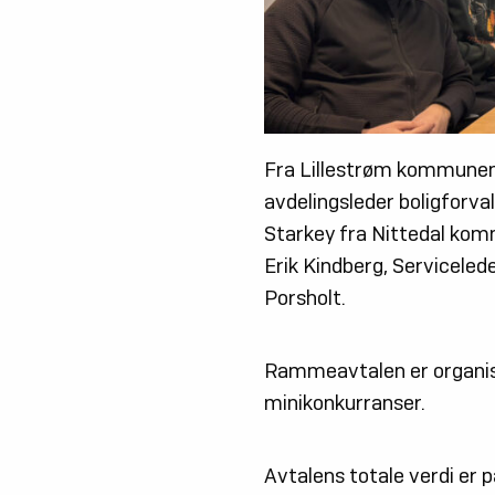
Fra Lillestrøm kommunen 
avdelingsleder boligforva
Starkey fra Nittedal komm
Erik Kindberg, Servicele
Porsholt.
Rammeavtalen er organise
minikonkurranser.
Avtalens totale verdi er på