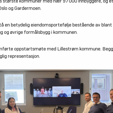
es største kommuner med nær 97 000 innbyggere, og et
Oslo og Gardermoen.
stå en betydelig eiendomsportefølje bestående av blant 
gg og øvrige formålsbygg i kommunen.
omførte oppstartsmøte med Lillestrøm kommune. Begge 
glig representasjon.