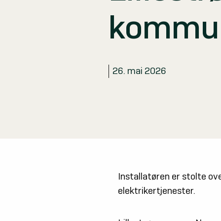
Reklamasjon
kommu
Nettbutikk
26. mai 2026
Bestill elektrikertjenester raskt og enkelt hos os
Installatøren er stolte 
elektrikertjenester.