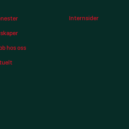
Internsider
enester
lskaper
bb hos oss
tuelt