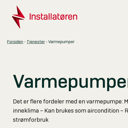
Varmepumper
Forsiden
-
Tjenester
-
Aktuelt
Skolen
Marked & spons
Varmepumpe
Selskaper
Tjenester
Det er flere fordeler med en varmepumpe: M
Kontakt
inneklima – Kan brukes som aircondition – 
strømforbruk
Om oss