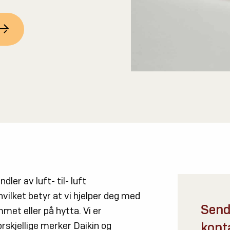
s
dler av luft- til- luft
vilket betyr at vi hjelper deg med
Send
et eller på hytta. Vi er
kont
skjellige merker Daikin og