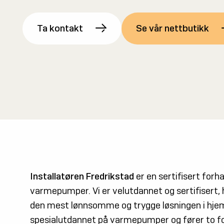
Reklamasjon
Ta kontakt
Se vår nettbutikk
Nettbutikk
Bestill elektrikertjenester raskt og enkelt hos os
Installatøren Fredrikstad
er en sertifisert forhan
varmepumper. Vi er velutdannet og sertifisert, h
den mest lønnsomme og trygge løsningen i hjemm
spesialutdannet på varmepumper og fører to for