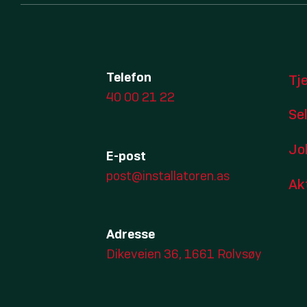
Telefon
Tj
40 00 21 22
Se
Jo
E-post
post@installatoren.as
Ak
Adresse
Dikeveien 36, 1661 Rolvsøy