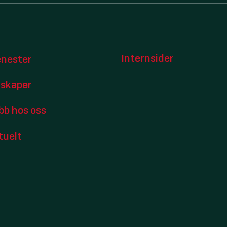
Internsider
enester
lskaper
bb hos oss
tuelt