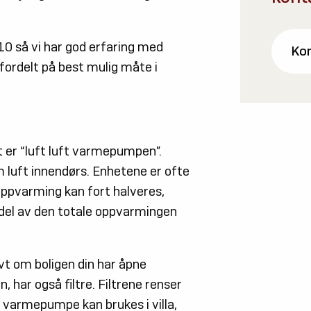
0 så vi har god erfaring med
Ko
 fordelt på best mulig måte i
 er “luft luft varmepumpen”.
m luft innendørs. Enhetene er ofte
 oppvarming kan fort halveres,
r del av den totale oppvarmingen
vt om boligen din har åpne
 har også filtre. Filtrene renser
ft varmepumpe kan brukes i villa,