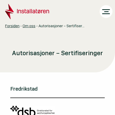
Autorisasjoner – Sertifiseringer
Forsiden
-
Om oss
-
Aktuelt
Skolen
Autorisasjoner – Sertifiseringer
Marked & spons
Selskaper
Tjenester
Fredrikstad
Kontakt
Om oss