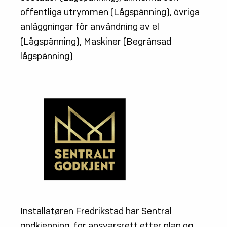
offentliga utrymmen (Lågspänning), övriga
anläggningar för användning av el
(Lågspänning), Maskiner (Begränsad
lågspänning)
Installatøren Fredrikstad har Sentral
godkjenning, for ansvarsrett etter plan og