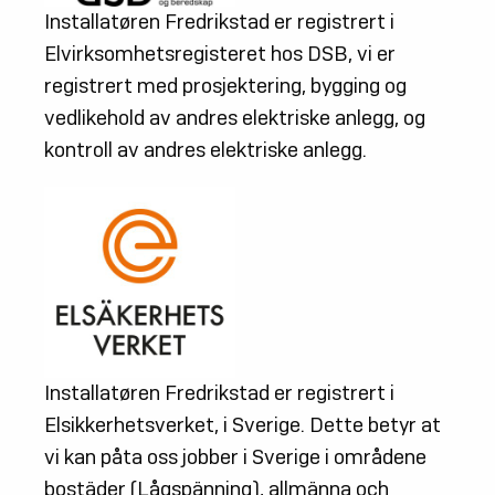
Installatøren Fredrikstad er registrert i
Reklamasjon
Elvirksomhetsregisteret hos DSB, vi er
registrert med prosjektering, bygging og
Nettbutikk
vedlikehold av andres elektriske anlegg, og
kontroll av andres elektriske anlegg.
Bestill elektrikertjenester raskt og enkelt
hos oss
Installatøren Fredrikstad er registrert i
Elsikkerhetsverket, i Sverige. Dette betyr at
vi kan påta oss jobber i Sverige i områdene
bostäder (Lågspänning), allmänna och