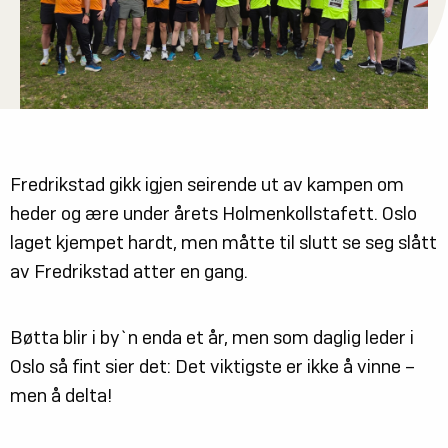
Reklamasjon
Nettbutikk
Bestill elektrikertjenester raskt og enkelt
hos oss
Fredrikstad gikk igjen seirende ut av kampen om
heder og ære under årets Holmenkollstafett. Oslo
laget kjempet hardt, men måtte til slutt se seg slått
av Fredrikstad atter en gang.
Bøtta blir i by`n enda et år, men som daglig leder i
Oslo så fint sier det: Det viktigste er ikke å vinne –
men å delta!