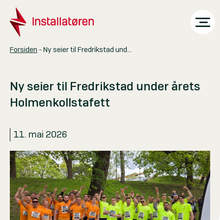
Ny seier til Fredrikstad under årets Holmenkollstafett
Forsiden
-
Aktuelt
Ny seier til Fredrikstad under årets
Skolen
Holmenkollstafett
Marked & spons
11. mai 2026
Selskaper
Tjenester
Kontakt
Om oss